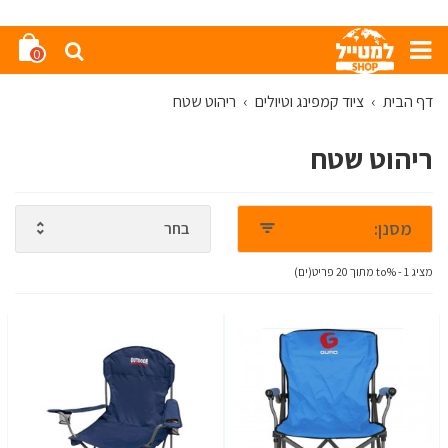
0
דף הבית
›
ציוד קמפינג וטיולים
›
ריהוט שטח
ריהוט שטח
מסנן:
בחר
מציג 1 - %to מתוך 20 פריט(ים)