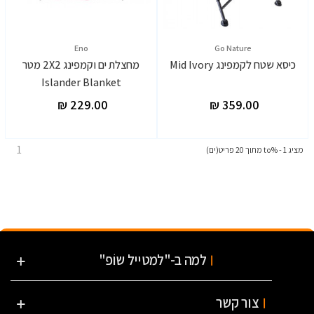
Eno
Go Nature
כיסא שטח לקמפינג Mid Ivory
מחצלת ים וקמפינג 2X2 מטר
Islander Blanket
1
מציג 1 - %to מתוך 20 פריט(ים)
למה ב-"למטייל שוֹפ"
צור קשר