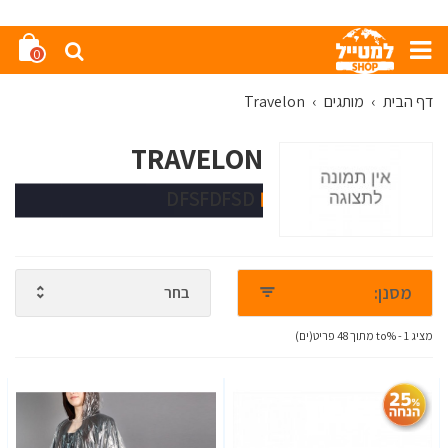
0
דף הבית
›
מותגים
›
Travelon
TRAVELON
DFSFDFSD
מסנן:
בחר
מציג 1 - %to מתוך 48 פריט(ים)