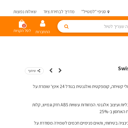
סניפי "למטייל"
מדריך לבחירת ציוד
שאלות נפוצות
0
לסל הקניות
התחברות
שיתוף
גיחה קצרה לחול? ה-Alpine של Swiss היא מזוודת טרולי קשיחה, קומפקטית ואלגנטית בגודל 24 אינץ' שומרת על
בחירה המושלמת לכל חופשה – משלב איכות, פונקציונליות ועיצוב אלגנטי. המזוודות עשויות ABS חזק וגמיש, קלות
אחסון ב-25%
ים לסיבוב חלק 360°, מנעול קומבינציה בטיחותי, ותאים פנימיים חכמים לשמירה מסודרת על