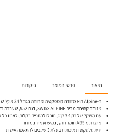
תיאור
פרטי המוצר
ביקורות
ה-Alpine היא מזוודה קומפקטית ומרווחת בגודל 24 אינץ' שתכיל את כל מה שתצטרכו לנסיעה זוגית קצרה או שבוע יחיד בחו"ל.
מזוודה קשיחה מבית SWISS ALPINE, דגם 952, שעברה בדיקת איכות קפדנית
עם משקל של רק 3.4 ק"ג, תוכלו להתנייד בקלות ולארוז כל מה שתרצו ללא חשש של משקל יתר.
מיוצרת מ ABS חומר חזק , גמיש ועמיד במיוחד
ידית טלסקופית איכותית בעלת 3 שלבים להתאמה אישית