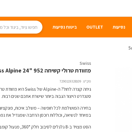
נסיעות
OUTLET
ביטוח נסיעות
Swiss
מזוודת טרולי קשיחה 952 "24 Swiss Alpine
מק"ט:
7290119328109
סטנדרט הייצור הגבוה ביותר שישרת אתכם שנים רבות.
במיוחד לנשיאה, וכוללות רוכסן הרחבה שמגדיל את נפח ה
הסט מצויד ב-8 גלגל