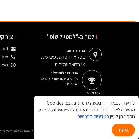
למה ב-"למטייל שוֹפ"
צור ק
co.il
החזרה נוחה
בכל אחד מהסניפים שלנו
34579
או בדואר שליחים
ראשון-חמישי
אחריות "למטייל"
מינימום שנה אחריות על כל
המוצרים
*לא כולל מזוודות
לידיעתך, באתר זה נעשה שימוש בקבצי Cookies
המשך גלישה באתר מהווה הסכמה לשימוש זה, למידע
נוסף ניתן לעיין
במדיניות הפרטיות
אישור
Copyright © 1999 - 2023. Created by Lametayel.co.il * למטייל ברשת 1999 - 2025 © כל הזכויות שמורות. ההנחות לחברי מועדון בלבד