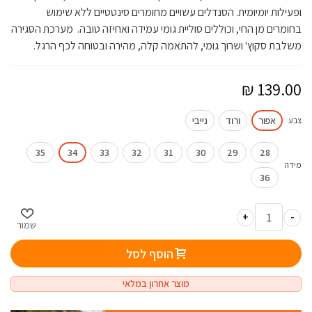
ופעילות יומיומית. הסנדלים עשויים מחומרים סינטטיים ללא שימוש
בחומרים מן החי, וכוללים סוליית גומי עמידה ואחיזה טובה. מערכת הסגירה
משלבת סקוץ' ושרוך גומי, להתאמה קלה, מהירה ובטוחה לכף הרגל.
אפור
ורוד
נייבי
צבע
35
34
33
32
31
30
29
28
מידה
36
+
-
שמור
הוסף לסל
מוצר אחרון במלאי