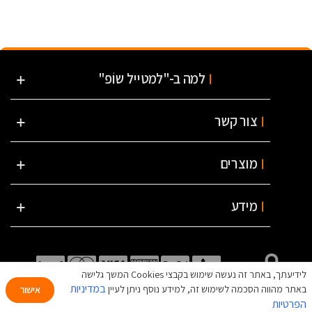
למה ב-"למטייל שוֹפ"
צור קשר
מוצרים
מידע
לידיעתך, באתר זה נעשה שימוש בקבצי Cookies המשך גלישה
במדיניות
Copyright © 1999 - 2023. Created by Lametayel.co.il * למטייל ברשת 1999 - 2025 © כל
באתר מהווה הסכמה לשימוש זה, למידע נוסף ניתן לעיין
אישור
הזכויות שמורות. ההנחות לחברי מועדון בלבד
הפרטיות