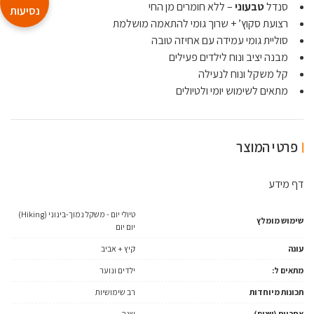
סנדל
טבעוני
– ללא חומרים מן החי
נסיעות
רצועת סקוץ’ + שרוך גומי להתאמה מושלמת
סוליית גומי עמידה עם אחיזה טובה
מבנה יציב ונוח לילדים פעילים
קל משקל ונוח לנעילה
מתאים לשימוש יומי ולטיולים
פרטי המוצר
דף מידע
טיולי יום - משקל נמוך-בינוני (Hiking)
שימוש מומלץ
יום יום
עונה
קיץ + אביב
מתאים ל:
ילדים ונוער
תכונות מיוחדות
רב שימושיות
אחריות (שנים)
שנה