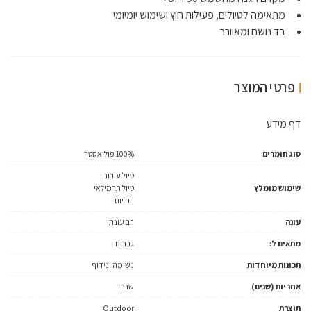
מתאימה לטיולים, פעילות חוץ ושימוש יומיומי
בד נושם ומאוורר
פרטי המוצר
דף מידע
סוג חומרים
100% פוליאסטר
טיול עירוני
שימוש מומלץ
טיול תרמילאי
יום יום
עונה
רב עונתי
מתאים ל:
גברים
תכונות מיוחדות
נשימה ונידוף
אחריות (שנים)
שנה
תוצרת
Outdoor