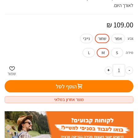
לאורך היום.
אפור
שחור
נייבי
צבע
L
M
S
מידה
+
-
שמור
הוסף לסל
מוצר אחרון במלאי